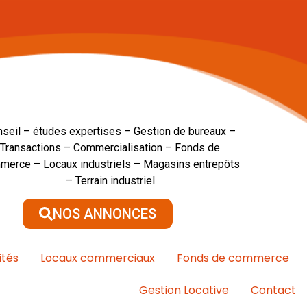
seil – études expertises – Gestion de bureaux –
Transactions – Commercialisation – Fonds de
merce – Locaux industriels – Magasins entrepôts
– Terrain industriel
NOS ANNONCES
ités
Locaux commerciaux
Fonds de commerce
Gestion Locative
Contact