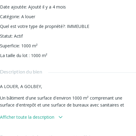
Date ajoutée
:
Ajouté il y a 4 mois
Catégorie
:
A louer
Quel est votre type de propriété?
:
IMMEUBLE
Statut
:
Actif
Superficie
:
1000
m²
La taille du lot
:
1000
m²
Description du bien
A LOUER, A GOLBEY,
Un bâtiment d'une surface d'environ 1000 m² comprenant une
surface d'entrepôt et une surface de bureaux avec sanitaires et
chaufferie, cour entièrement clôturée avec aires de circulations et
Afficher toute la description
parking en commun avec les autres occupants de l'immeuble,
Loyer mensuel de 4800  hors taxes,