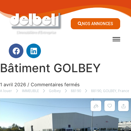
NOS ANNONCES
Bâtiment GOLBEY
1 avril 2026
/
Commentaires fermés
A louer
IMMEUBLE
Golbey
88190
88190, GOLBEY, France