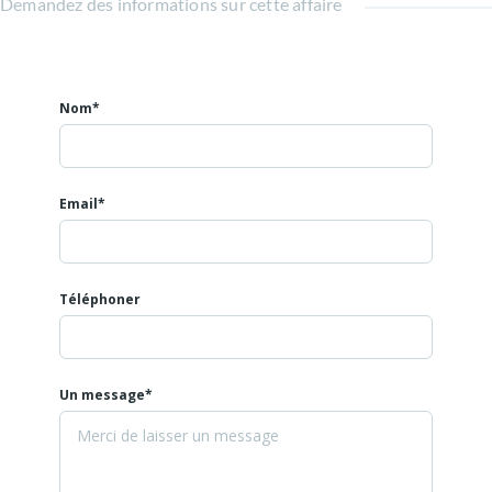
Demandez des informations sur cette affaire
Honoraires d'agence fixés à 30 % hors taxes du loyer annuel,
Nous contacter pour tout renseignement.
Nom*
Email*
Téléphoner
Un message*