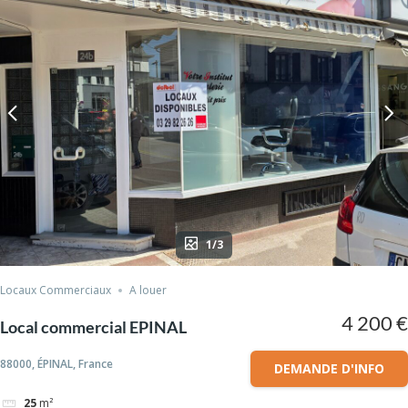
1/3
Locaux Commerciaux
A louer
4 200 €
Local commercial EPINAL
88000, ÉPINAL, France
DEMANDE D'INFO
25
m²