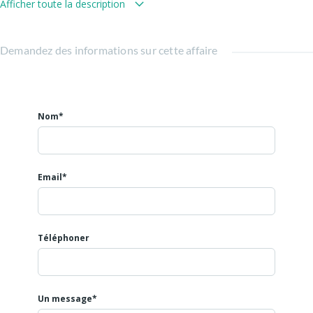
Afficher toute la description
Honoraires d'agence fixés à 30 % hors taxes du loyer annuel,
Nous contacter pour tout renseignement.
Demandez des informations sur cette affaire
Nom*
Email*
Téléphoner
Un message*