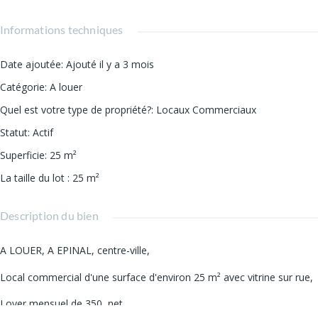
Informations techniques
Date ajoutée
:
Ajouté il y a 3 mois
Catégorie
:
A louer
Quel est votre type de propriété?
:
Locaux Commerciaux
Statut
:
Actif
Superficie
:
25
m²
La taille du lot
:
25
m²
Description du bien
A LOUER, A EPINAL, centre-ville,
Local commercial d'une surface d'environ 25 m² avec vitrine sur rue,
Loyer mensuel de 350  net,