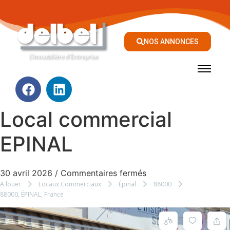
NOS ANNONCES
Local commercial
EPINAL
30 avril 2026
/
Commentaires fermés
A louer
Locaux Commerciaux
Épinal
88000
88000, ÉPINAL, France