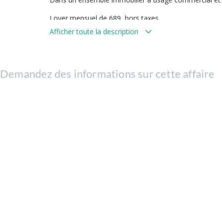
Loyer mensuel de 689  hors taxes,
Afficher toute la description
Honoraires d'agence fixés à 30 % hors taxes du loyer
Demandez des informations sur cette affaire