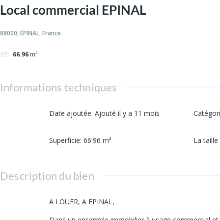
Local commercial EPINAL
88000, ÉPINAL, France
66.96
m²
Informations techniques
Date ajoutée
:
Ajouté il y a 11 mois
Catégor
Superficie
:
66.96
m²
La taille
Description du bien
A LOUER, A EPINAL,
Dans un ensemble immobilier à usage commercial et d'