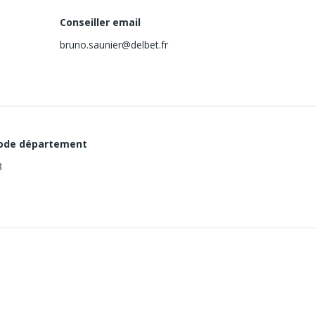
Conseiller email
bruno.saunier@delbet.fr
ode département
8