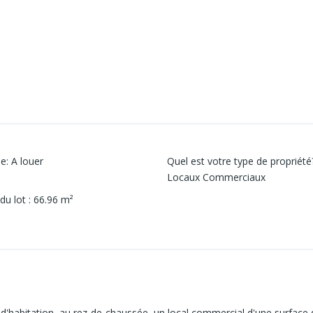
ie
:
A louer
Quel est votre type de propriété
Locaux Commerciaux
 du lot
:
66.96
m²
habitation, au rez-de-chaussée, un local commercial d'une surface d