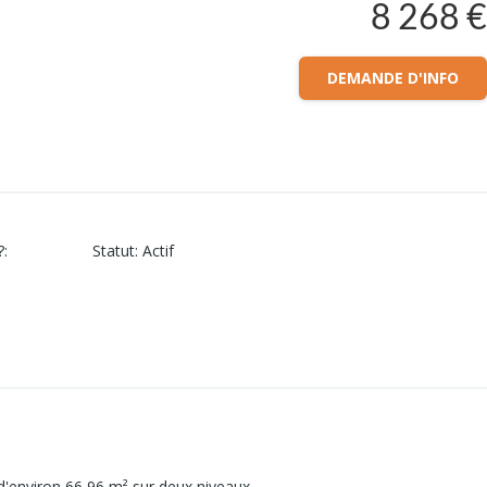
8 268 €
DEMANDE D'INFO
?
:
Statut
:
Actif
'environ 66,96 m² sur deux niveaux,