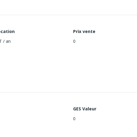
ocation
Prix vente
T / an
0
GES Valeur
0