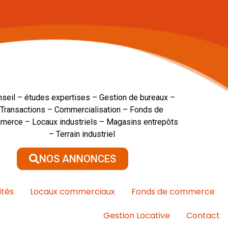
seil – études expertises – Gestion de bureaux –
Transactions – Commercialisation – Fonds de
merce – Locaux industriels – Magasins entrepôts
– Terrain industriel
NOS ANNONCES
ités
Locaux commerciaux
Fonds de commerce
Gestion Locative
Contact