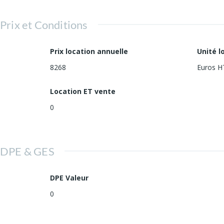
Prix et Conditions
Prix location annuelle
Unité l
8268
Euros H
Location ET vente
0
DPE & GES
DPE Valeur
0