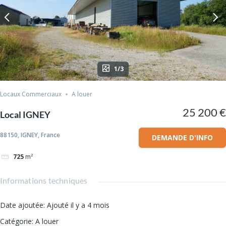
1/3
Locaux Commerciaux
A louer
25 200 €
Local IGNEY
88150, IGNEY, France
DEMANDE D'INFO
725
m²
Informations techniques
Date ajoutée
:
Ajouté il y a 4 mois
Catégorie
:
A louer