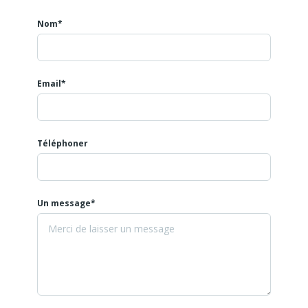
Honoraires d'agence fixés à 30 % hors taxes du loyer annuel,
Nom*
Nous contacter pour tout renseignement.
Email*
Téléphoner
Un message*