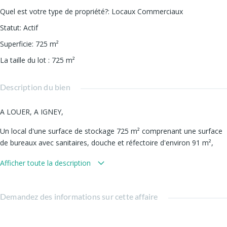
Quel est votre type de propriété?
:
Locaux Commerciaux
Statut
:
Actif
Superficie
:
725
m²
La taille du lot
:
725
m²
Description du bien
A LOUER, A IGNEY,
Un local d'une surface de stockage 725 m² comprenant une surface
de bureaux avec sanitaires, douche et réfectoire d'environ 91 m²,
Loyer mensuel de 2100  hors taxes,
Afficher toute la description
Provision mensuelle de 140  hors taxes comprenant impôt foncier et
ordures ménagères,
Demandez des informations sur cette affaire
Quote-part d'eau et d'électricité sur justificatif,