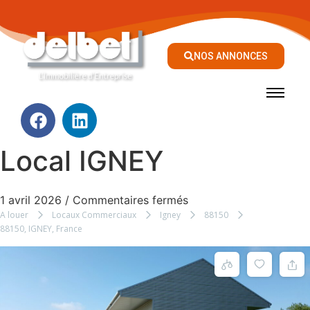
NOS ANNONCES
Local IGNEY
1 avril 2026
/
Commentaires fermés
A louer
Locaux Commerciaux
Igney
88150
88150, IGNEY, France